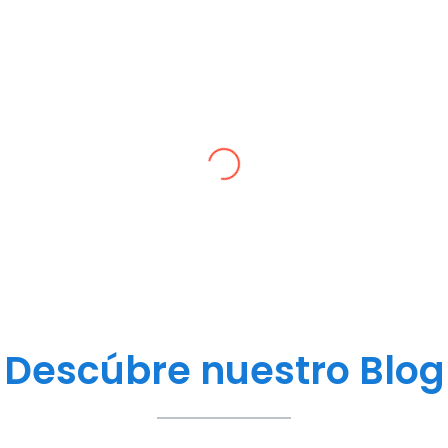
¡Excelente servicio post-venta
Claudia Ochoa Lara
Tengo casi 3 años con mi máquina CNC y nunca se ha descompu
os están capacitados para resolver cualquier duda sin probl
Descúbre nuestro Blog