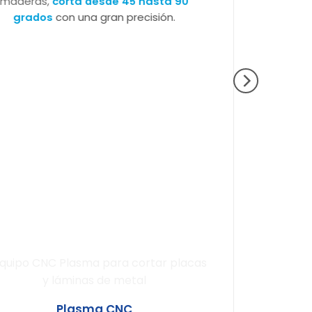
maderas,
corta desde 45 hasta 90
maderas, papeles, 
grados
con una gran precisión.
medio de
Plasma CNC