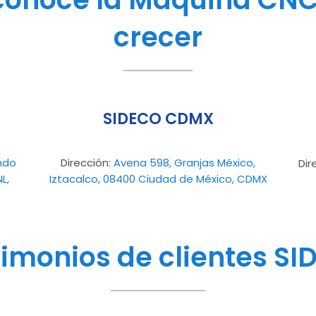
crecer
SIDECO CDMX
ondo
Dirección:
Avena 598, Granjas México,
Dir
L,
Iztacalco, 08400 Ciudad de México, CDMX
timonios de clientes SI