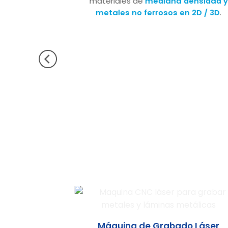
materiales de
mediana densidad y
metales no ferrosos en 2D / 3D
.
 Láser
Máquina de Grabado Láser