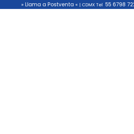
Saltar
» Llama a Postventa «
55 6798 72
|
CDMX Tel
al
contenido