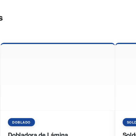
s
DOBLADO
SOL
Dobladora de Lámina
Sold