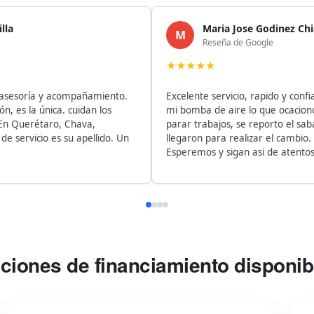
Maria Jose Godinez Chia
M
Reseña de Google
★
★
★
★
★
oría y acompañamiento.
Excelente servicio, rapido y confiable
la única. cuidan los
mi bomba de aire lo que ocaciono un c
uerétaro, Chava,
parar trabajos, se reporto el sabado y
rvicio es su apellido. Un
llegaron para realizar el cambio. Excel
Esperemos y sigan asi de atentos.
ciones de financiamiento disponib