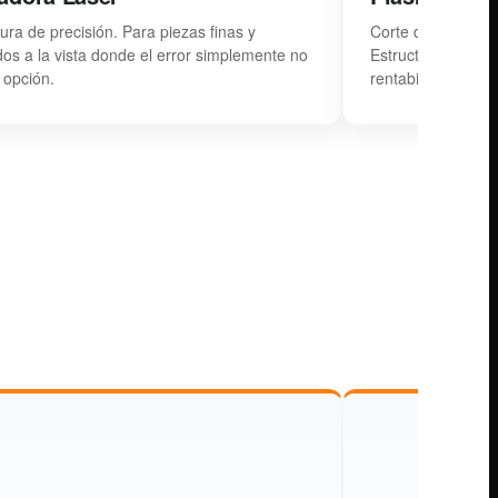
ura de precisión. Para piezas finas y
Corte de metal de
os a la vista donde el error simplemente no
Estructuras y pie
 opción.
rentabilidad desde