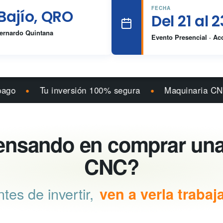
FECHA
Bajío, QRO
Del 21 al 
Bernardo Quintana
Evento Presencial · Ac
•
Tu inversión 100% segura
Maquinaria CNC con ha
ensando en comprar un
CNC?
tes de invertir,
ven a verla trabaja