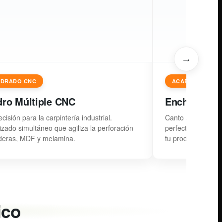
→
ADRADO CNC
ACABADO DE C
dro Múltiple CNC
Enchapador
ecisión para la carpintería industrial.
Canto aplicado d
zado simultáneo que agiliza la perforación
perfectos. El deta
eras, MDF y melamina.
tu producto.
ico