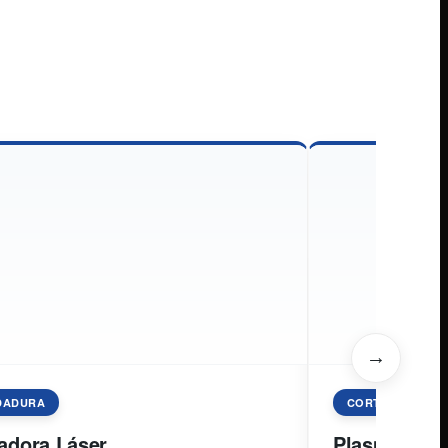
→
DADURA
CORTE PLASMA
adora Láser
Plasma CNC