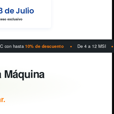
23 de Julio
ceso exclusivo
•
•
sta
10% de descuento
De 4 a 12 MSI
Todos 
a Máquina
r.