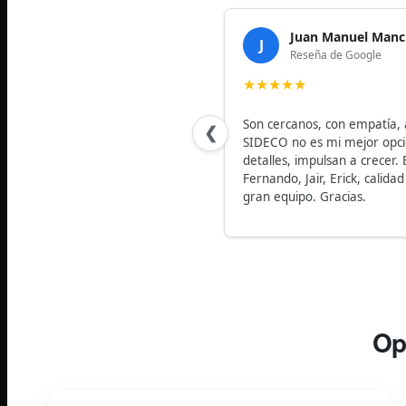
Juan Manuel Mancilla
J
Reseña de Google
★
★
★
★
★
Son cercanos, con empatía, ases
❮
SIDECO no es mi mejor opción, es 
detalles, impulsan a crecer. En Q
Fernando, Jair, Erick, calidad de se
gran equipo. Gracias.
Op