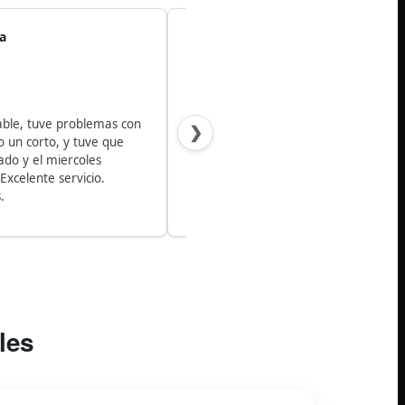
Rubi Parra Hernandez
R
Reseña de Google
★
★
★
★
★
, tuve problemas con
Bien la maquina, tardo la llegada a chihuah
❯
orto, y tuve que
capacitación pero de ahi en fuera todo bien
 el miercoles
Diaz excelente capacitación resolvió todaa 
ente servicio.
les