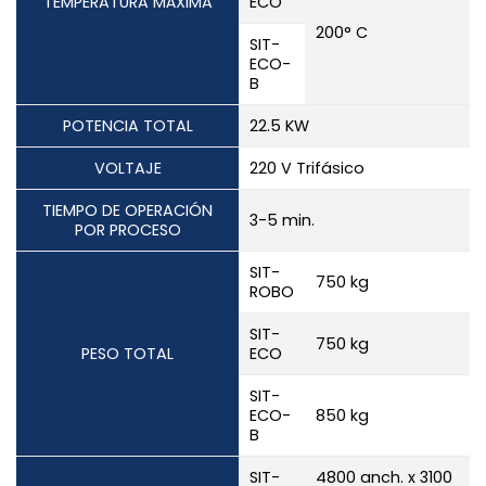
TEMPERATURA MÁXIMA
ECO
200° C
SIT-
ECO-
B
POTENCIA TOTAL
22.5 KW
VOLTAJE
220 V Trifásico
TIEMPO DE OPERACIÓN
3-5 min.
POR PROCESO
SIT-
750 kg
ROBO
SIT-
750 kg
PESO TOTAL
ECO
SIT-
ECO-
850 kg
B
SIT-
4800 anch. x 3100