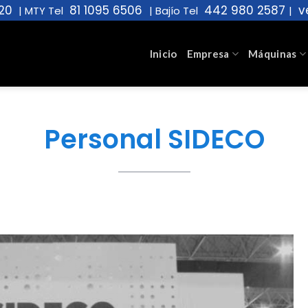
20
81 1095 6506
442 980 2587
v
|
MTY Tel
|
Bajío Tel
|
Inicio
Empresa
Máquinas
Personal SIDECO