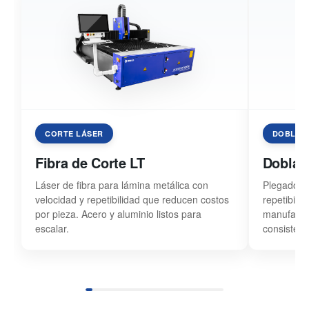
CORTE LÁSER
DOBLAD
Fibra de Corte LT
Doblad
Láser de fibra para lámina metálica con
Plegado co
velocidad y repetibilidad que reducen costos
repetibili
por pieza. Acero y aluminio listos para
manufactur
escalar.
consistenc