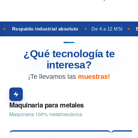
•
•
Respaldo industrial absoluto
De 4 a 12 MSI
Bon
¿Qué tecnología te
interesa?
¡Te llevamos las
muestras!
Maquinaria para metales
Maquinaria 100% metalmecánica