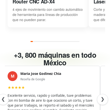
Router CNC AD-X4
Láser 
4 ejes de movimiento con cambio automático
Corte y gr
de herramienta para líneas de producción
madera, acr
que no pueden parar.
que difere
+3, 800 máquinas en todo
México
Maria Jose Godinez Chia
M
Reseña de Google
★
★
★
★
★
★
Excelente servicio, rapido y confiable, tuve problemas
Bie
❮
❯
con mi bomba de aire lo que ocaciono un corto, y tuve
cap
que parar trabajos, se reporto el sabado y el miercoles
Ada