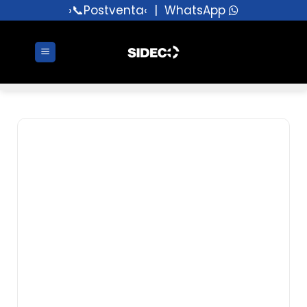
›📞Postventa‹
|
WhatsApp