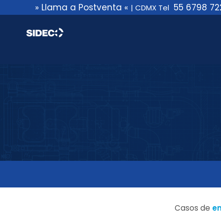
Saltar
» Llama a Postventa «
55 6798 72
|
CDMX Tel
al
contenido
Casos de
em