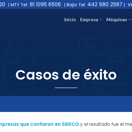
20
81 1095 6506
442 980 2587
v
|
MTY Tel
|
Bajío Tel
|
Inicio
Empresa
Máquinas
Casos de éxito
presas que confiaron en SIDECO
y el resultado fue el me